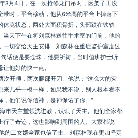
9年3月4日，在一次抢修龙门吊时，因架子工没
全带时，平台移动，他从6米高的平台上掉落下
的休克状态，两处大面积骨折，头部跌在铁轨
。当天下午在将刘森林送往手术室的门前，他的
，一切交给天主安排。刘森林在重症监护室度过
一句话便是要念珠，他要祈祷，当时值班护士听
母让他好的快一点。
次开颅，两次腿部开刀。他说：“这么大的灾
原来几乎一模一样，如果我不说，别人根本看不
释，他们说你信神，是神保佑了你。”
威海市天主堂领洗进教，认识了天主。他们全家都
上行了奇迹，这也影响到周围的人。大家都说
奇迹他的二女婿全家也信了主。刘森林现在更加坚定