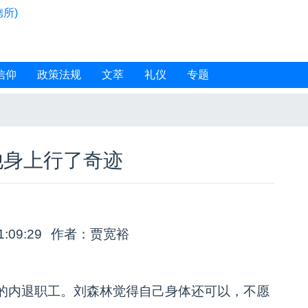
所)
信仰
政策法规
文萃
礼仪
专题
他身上行了奇迹
1:09:29
作者：贾宽裕
的内退职工。刘森林觉得自己身体还可以，不愿