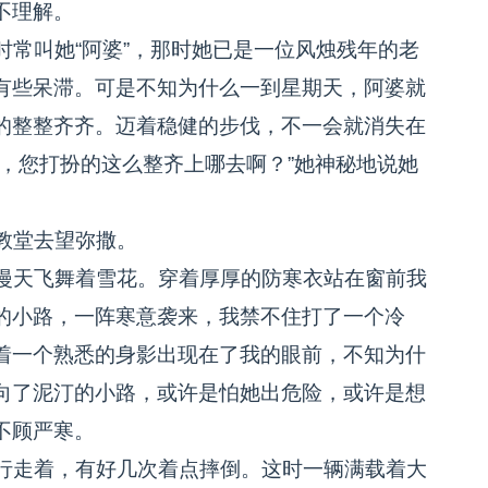
不理解。
常叫她“阿婆”，那时她已是一位风烛残年的老
有些呆滞。可是不知为什么一到星期天，阿婆就
的整整齐齐。迈着稳健的步伐，不一会就消失在
，您打扮的这么整齐上哪去啊？”她神秘地说她
教堂去望弥撒。
漫天飞舞着雪花。穿着厚厚的防寒衣站在窗前我
的小路，一阵寒意袭来，我禁不住打了一个冷
着一个熟悉的身影出现在了我的眼前，不知为什
向了泥汀的小路，或许是怕她出危险，或许是想
不顾严寒。
行走着，有好几次着点摔倒。这时一辆满载着大