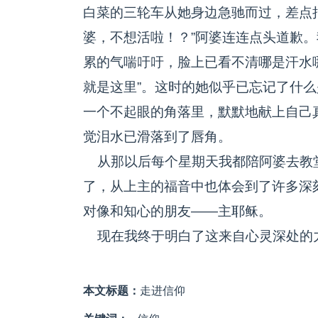
白菜的三轮车从她身边急驰而过，差点
婆，不想活啦！？”阿婆连连点头道歉
累的气喘吁吁，脸上已看不清哪是汗水
就是这里”。这时的她似乎已忘记了什
一个不起眼的角落里，默默地献上自己
觉泪水已滑落到了唇角。
从那以后每个星期天我都陪阿婆去教
了，从上主的福音中也体会到了许多深
对像和知心的朋友——主耶稣。
现在我终于明白了这来自心灵深处的
本文标题：
走进信仰