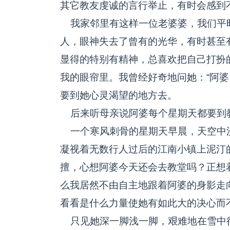
其它教友虔诚的言行举止，有时会感到
我家邻里有这样一位老婆婆，我们平时
人，眼神失去了曾有的光华，有时甚至
显得的特别有精神，总喜欢把自己打扮
我的眼帘里。我曾经好奇地问她：“阿婆
要到她心灵渴望的地方去。
后来听母亲说阿婆每个星期天都要到
一个寒风刺骨的星期天早晨，天空中
凝视着无数行人过后的江南小镇上泥汀
擅，心想阿婆今天还会去教堂吗？正想
么我居然不由自主地跟着阿婆的身影走
看看是什么力量使她有如此大的决心而
只见她深一脚浅一脚，艰难地在雪中