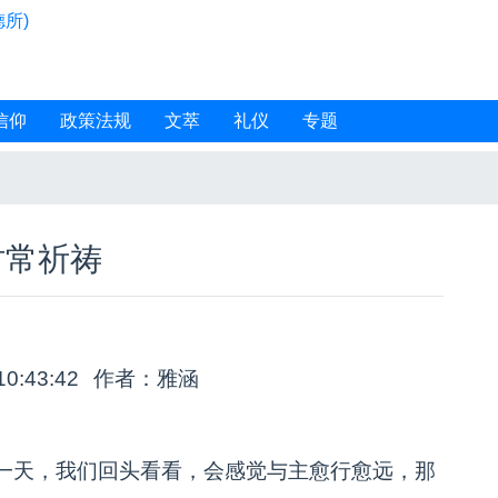
所)
信仰
政策法规
文萃
礼仪
专题
时常祈祷
10:43:42
作者：雅涵
一天，我们回头看看，会感觉与主愈行愈远，那