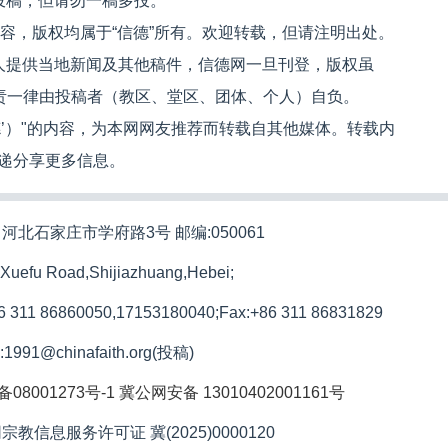
投稿，但请勿一稿多投。
内容，版权均属于“信德”所有。欢迎转载，但请注明出处。
人提供当地新闻及其他稿件，信德网一旦刊登，版权虽
文责一律由投稿者（教区、堂区、团体、个人）自负。
信德’）"的内容，为本网网友推荐而转载自其他媒体。转载内
递分享更多信息。
河北石家庄市学府路3号 邮编:050061
 Xuefu Road,Shijiazhuang,Hebei;
86 311 86860050,17153180040;
Fax:+86 311 86831829
l:1991@chinafaith.org(投稿)
备08001273号-1
冀公网安备 13010402001161号
宗教信息服务许可证 冀(2025)0000120