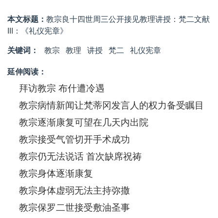
本文标题：
教宗良十四世周三公开接见教理讲授：梵二文献
III：《礼仪宪章》
关键词：
教宗
教理
讲授
梵二
礼仪宪章
延伸阅读：
拜访教宗 布什遭冷遇
教宗病情新闻让梵蒂冈发言人的权力备受瞩目
教宗逐渐康复可望在几天内出院
教宗接受气管切开手术成功
教宗仍无法说话 首次缺席祝祷
教宗身体逐渐康复
教宗身体虚弱无法主持弥撒
教宗保罗二世接受敷油圣事