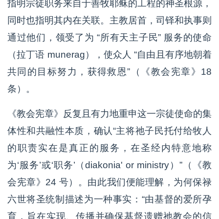
指明宗徒职务来自于善牧耶稣的工程的神圣根源，
同时也指明其内在关联。主教居首，司铎和执事则
通过他们，领受了为 “所有天主子民” 服务的使命
（拉丁语 munerag），使众人 “自由且有序地朝着
共同的目标努力，获得救恩”（《教会宪章》18
条）。
《教会宪章》反复且有力地重申这一宗徒使命的集
体性和共融性本质，确认“主将祂子民托付给牧人
的职责实在是真正的服务，在圣经内特意地称
为‘服务’或‘职务’（diakonia' or ministry）”（《教
会宪章》24 号）。由此我们便能理解，为何保禄
六世将圣统制描述为一种事实：“由基督的爱所孕
育，旨在实现、传播并确保基督遗赠祂教会的信