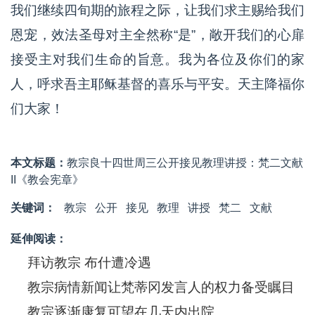
我们继续四旬期的旅程之际，让我们求主赐给我们
恩宠，效法圣母对主全然称“是”，敞开我们的心扉
接受主对我们生命的旨意。我为各位及你们的家
人，呼求吾主耶稣基督的喜乐与平安。天主降福你
们大家！
本文标题：
教宗良十四世周三公开接见教理讲授：梵二文献
II《教会宪章》
关键词：
教宗
公开
接见
​教理
讲授
梵二
文献
延伸阅读：
拜访教宗 布什遭冷遇
教宗病情新闻让梵蒂冈发言人的权力备受瞩目
教宗逐渐康复可望在几天内出院