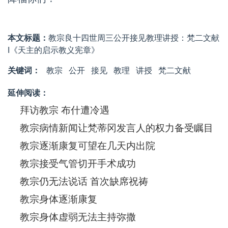
本文标题：
教宗良十四世周三公开接见教理讲授：梵二文献
I《天主的启示教义宪章》
关键词：
教宗
公开
接见
教理
讲授
梵二文献
延伸阅读：
拜访教宗 布什遭冷遇
教宗病情新闻让梵蒂冈发言人的权力备受瞩目
教宗逐渐康复可望在几天内出院
教宗接受气管切开手术成功
教宗仍无法说话 首次缺席祝祷
教宗身体逐渐康复
教宗身体虚弱无法主持弥撒