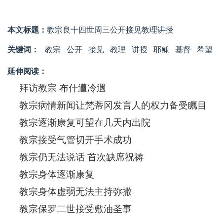
本文标题：
教宗良十四世周三公开接见教理讲授
关键词：
教宗
公开
接见
​教理
讲授
耶稣
基督
希望
延伸阅读：
拜访教宗 布什遭冷遇
教宗病情新闻让梵蒂冈发言人的权力备受瞩目
教宗逐渐康复可望在几天内出院
教宗接受气管切开手术成功
教宗仍无法说话 首次缺席祝祷
教宗身体逐渐康复
教宗身体虚弱无法主持弥撒
教宗保罗二世接受敷油圣事