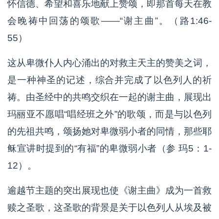
怀信德、希望和喜乐地献上赞颂，即那首每天在教
会晚祷中回荡的颂歌——“谢主曲”。（路1:46-
55）
这从卑微仆人内心涌出的对救主天主的赞美之词，
是一种神圣的记述，综合并完成了以色列人的祈
祷。由圣经中的共鸣交织在一起的谢主曲，展现出
玛丽亚不愿唱“唱经班之外”的歌颂，而是与以色列
的先祖共鸣，颂扬她对卑微弱小者的同情，那些耶
稣宣讲时提到的“有福”的卑微弱小者（参 玛5：1-
12）。
逾越节主题的突出展现也使《谢主曲》成为一首救
赎之圣歌，这圣歌的背景是关于以色列人从埃及被