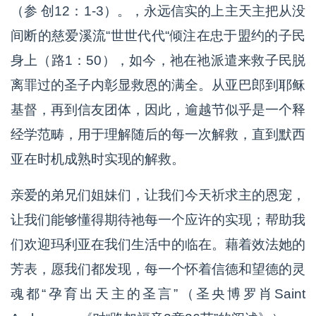
（参 创12：1-3）。，永远信实的上主天主把从没
间断的慈爱溪流“世世代代“倾注在忠于盟约的子民
身上（路1：50），如今，祂在祂派遣来救子民脱
离罪过的圣子内彰显救恩的满全。从亚巴郎到耶稣
基督，再到信友团体，因此，逾越节似乎是一个释
经学范畴，用于理解随后的每一次解救，直到默西
亚在时机成熟时实现的解救。
亲爱的弟兄们姐妹们，让我们今天祈求主的恩宠，
让我们能够懂得期待祂每一个应许的实现；帮助我
们欢迎玛利亚在我们生活中的临在。藉着效法她的
芳表，愿我们都发现，每一个怀着信德和望德的灵
魂都“孕育出天主的圣言”（圣央博罗肖Saint