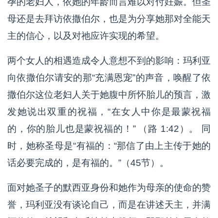
孕的老妇人，依她的年龄而言难以对付妊娠。但圣
母还是去拜访依撒伯尔，也是为分享她那对全能天
主的信心，以及对祂应许实现的希望。
两个女人的相遇造成令人意想不到的影响：玛利亚
向依撒伯尔请安的那“充满恩宠”的声音，唤醒了依
撒伯尔这位老妇人关于她腹中所怀胎儿的预言，激
发她说出双重的祝福，“在女人中你是最蒙祝福
的，你的胎儿也是蒙祝福的！” （路 1:42）。 同
时，她称圣母是“有福的：“那信了由上主传于她的
话必要完成的，是有福的。”（45节）。
面对她圣子的默西亚身份和她作为母亲的使命的赞
誉，玛利亚没有谈论自己，而是在讲述天主，并满