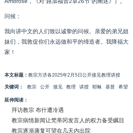
Ambrose，《对“路加福音2章26节”的阐述》）。
问候：
我向讲中文的人们致以诚挚的问候。亲爱的弟兄姐
妹们，我敦促你们永远做和平的缔造者。我降福大
家！
本文标题：
教宗方济各2025年2月5日公开接见教理讲授
关键词：
教宗
公开
接见
​教理
讲授
耶稣
基督
希望
延伸阅读：
拜访教宗 布什遭冷遇
教宗病情新闻让梵蒂冈发言人的权力备受瞩目
教宗逐渐康复可望在几天内出院