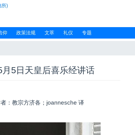
所)
信仰
政策法规
文萃
礼仪
专题
年5月5日天皇后喜乐经讲话
者：教宗方济各；joannesche 译