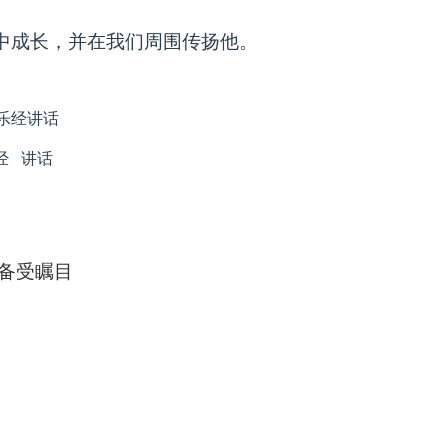
中成长，并在我们周围传扬他。
喜乐经讲话
经
讲话
备受瞩目