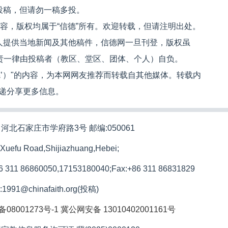
投稿，但请勿一稿多投。
内容，版权均属于“信德”所有。欢迎转载，但请注明出处。
人提供当地新闻及其他稿件，信德网一旦刊登，版权虽
文责一律由投稿者（教区、堂区、团体、个人）自负。
信德’）"的内容，为本网网友推荐而转载自其他媒体。转载内
递分享更多信息。
河北石家庄市学府路3号 邮编:050061
 Xuefu Road,Shijiazhuang,Hebei;
86 311 86860050,17153180040;
Fax:+86 311 86831829
l:1991@chinafaith.org(投稿)
备08001273号-1
冀公网安备 13010402001161号