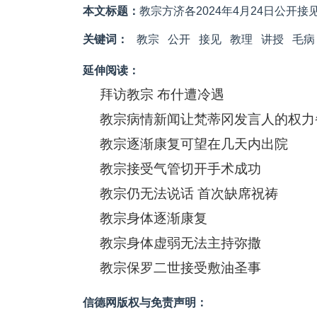
本文标题：
教宗方济各2024年4月24日公开接
关键词：
教宗
公开
接见
​教理
讲授
毛病
延伸阅读：
拜访教宗 布什遭冷遇
教宗病情新闻让梵蒂冈发言人的权力
教宗逐渐康复可望在几天内出院
教宗接受气管切开手术成功
教宗仍无法说话 首次缺席祝祷
教宗身体逐渐康复
教宗身体虚弱无法主持弥撒
教宗保罗二世接受敷油圣事
信德网版权与免责声明：