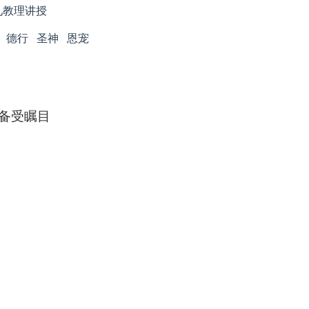
见教理讲授
德行
圣神
恩宠
备受瞩目