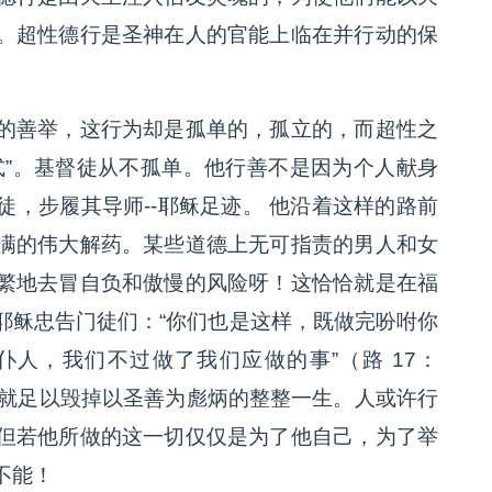
。超性德行是圣神在人的官能上临在并行动的保
的善举，这行为却是孤单的，孤立的，而超性之
式”。基督徒从不孤单。他行善不是因为个人献身
，步履其导师--耶稣足迹。 他沿着这样的路前
满的伟大解药。某些道德上无可指责的男人和女
繁地去冒自负和傲慢的风险呀！这恰恰就是在福
耶稣忠告门徒们：“你们也是这样，既做完吩咐你
人，我们不过做了我们应做的事”（路 17：
滴就足以毁掉以圣善为彪炳的整整一生。人或许行
但若他所做的这一切仅仅是为了他自己，为了举
不能！