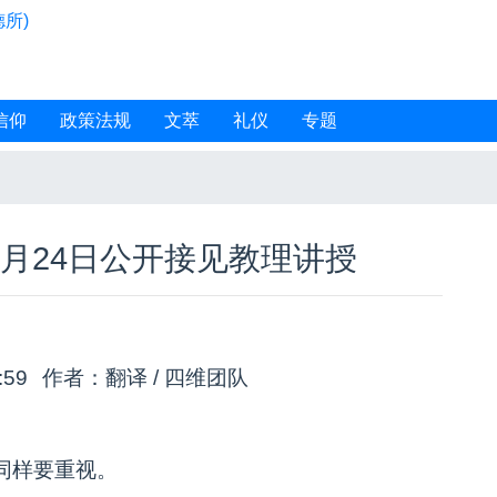
所)
信仰
政策法规
文萃
礼仪
专题
4月24日公开接见教理讲授
9:59
作者：翻译 / 四维团队
同样要重视。