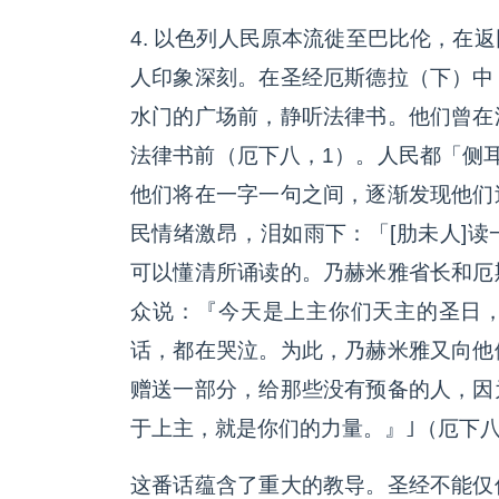
4. 以色列人民原本流徙至巴比伦，在
人印象深刻。在圣经厄斯德拉（下）中
水门的广场前，静听法律书。他们曾在
法律书前（厄下八，1）。人民都「侧
他们将在一字一句之间，逐渐发现他们
民情绪激昂，泪如雨下：「[肋未人]
可以懂清所诵读的。乃赫米雅省长和厄
众说：『今天是上主你们天主的圣日
话，都在哭泣。为此，乃赫米雅又向他
赠送一部分，给那些没有预备的人，因
于上主，就是你们的力量。』｣（厄下八：
这番话蕴含了重大的教导。圣经不能仅