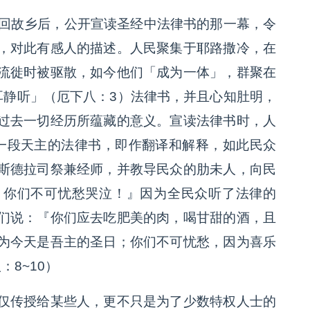
返回故乡后，公开宣读圣经中法律书的那一幕，令
，对此有感人的描述。人民聚集于耶路撒冷，在
流徙时被驱散，如今他们「成为一体」，群聚在
耳静听」（厄下八：3）法律书，并且心知肚明，
过去一切经历所蕴藏的意义。宣读法律书时，人
读一段天主的法律书，即作翻译和解释，如此民众
斯德拉司祭兼经师，并教导民众的肋未人，向民
，你们不可忧愁哭泣！』因为全民众听了法律的
们说：『你们应去吃肥美的肉，喝甘甜的酒，且
为今天是吾主的圣日；你们不可忧愁，因为喜乐
8~10）
仅传授给某些人，更不只是为了少数特权人士的