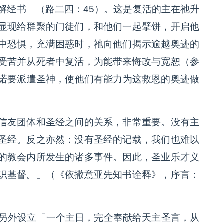
理解经书」（路二四：45）。这是复活的主在祂升
显现给群聚的门徒们，和他们一起擘饼，开启他
中恐惧，充满困惑时，祂向他们揭示逾越奥迹的
受苦并从死者中复活，为能带来悔改与宽恕（参
祂允诺要派遣圣神，使他们有能力为这救恩的奥迹做
信友团体和圣经之间的关系，非常重要。没有主
圣经。反之亦然：没有圣经的记载，我们也难以
的教会内所发生的诸多事件。因此，圣业乐才义
识基督。」（《依撒意亚先知书诠释》，序言：
议另外设立「一个主日，完全奉献给天主圣言，从