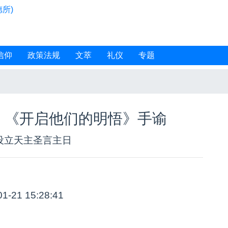
所)
信仰
政策法规
文萃
礼仪
专题
 《开启他们的明悟》手谕
设立天主圣言主日
01-21 15:28:41