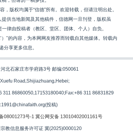
投稿，但请勿一稿多投。
内容，版权均属于“信德”所有。欢迎转载，但请注明出处。
人提供当地新闻及其他稿件，信德网一旦刊登，版权虽
文责一律由投稿者（教区、堂区、团体、个人）自负。
信德’）"的内容，为本网网友推荐而转载自其他媒体。转载内
递分享更多信息。
河北石家庄市学府路3号 邮编:050061
 Xuefu Road,Shijiazhuang,Hebei;
86 311 86860050,17153180040;
Fax:+86 311 86831829
l:1991@chinafaith.org(投稿)
备08001273号-1
冀公网安备 13010402001161号
宗教信息服务许可证 冀(2025)0000120