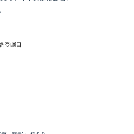
话
备受瞩目