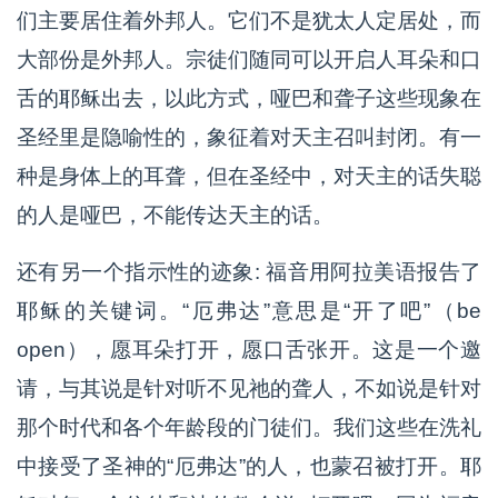
们主要居住着外邦人。它们不是犹太人定居处，而
大部份是外邦人。宗徒们随同可以开启人耳朵和口
舌的耶稣出去，以此方式，哑巴和聋子这些现象在
圣经里是隐喻性的，象征着对天主召叫封闭。有一
种是身体上的耳聋，但在圣经中，对天主的话失聪
的人是哑巴，不能传达天主的话。
还有另一个指示性的迹象: 福音用阿拉美语报告了
耶稣的关键词。“厄弗达”意思是“开了吧”（be
open），愿耳朵打开，愿口舌张开。这是一个邀
请，与其说是针对听不见祂的聋人，不如说是针对
那个时代和各个年龄段的门徒们。我们这些在洗礼
中接受了圣神的“厄弗达”的人，也蒙召被打开。耶