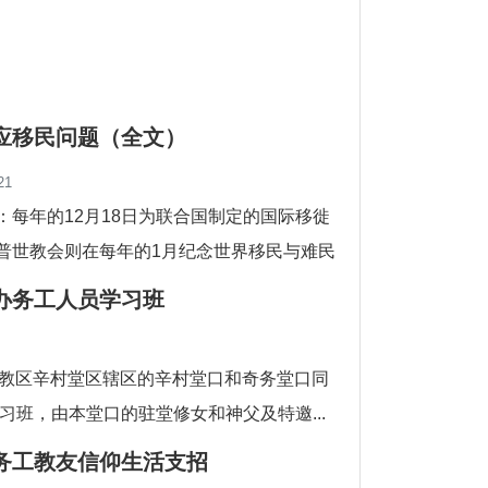
应移民问题（全文）
21
：每年的12月18日为联合国制定的国际移徙
普世教会则在每年的1月纪念世界移民与难民
世教会将第98届世界移民与难民日（W...
办务工人员学习班
安阳教区辛村堂区辖区的辛村堂口和奇务堂口同
习班，由本堂口的驻堂修女和神父及特邀...
务工教友信仰生活支招