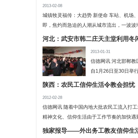
2013-02-08
城镇牧灵福传：大趋势 新使命 车站、机场
即，焦灼而急迫的人潮从城市流出，一波波
春...
河北：武安市韩二庄天主堂利用冬
2013-01-31
信德网讯 河北邯郸
自1月26日至30日
的李孔生神父特别邀请
陕西：农民工信仰生活令教会担忧
2012-02-28
信德网讯 随着中国内地大批农民工流入打
精神文化、信仰生活由于工作节奏的加快遇到了
独家报导——外出务工教友信仰生
羊”成“亡羊”