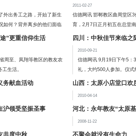
2011-02-27
了外出务工之路，开始了新生
信德网讯 邯郸教区曲周堂区
况如何？背井离乡的他们面临
育，2月7日正月初五在总堂
途”更重信仰生活
四川：中秋佳节来临之
2010-09-21
省周至、凤翔等教区的教友农
信德网讯 9月19日下午5
式务工生活。
礼，大约500人参加。仪
餐，主题是畅谈教会福传工
义务献血活动
山西：太原小店堂口欢
2010-04-14
在沪领受坚振圣事
河北：永年教友“太原基
2008-11-22
友共度中秋
不聚会就没有生命力