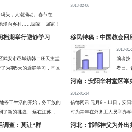
2013-02-06
、码头，人潮涌动。春节在
地漫向乡村……回家！回家！
闲档期举行避静学习
移民特稿：中国教会回
2013-01-
教区武安市邑城镇韩二庄天主堂
编者按
举行了为期5天的避静学习，堂区
者日。
了著名的传教员李...
日。普
河南：安阳辛村堂区举
2012-01-14
工地务工生活的开始，务工族的
信德网讯 元月9－11日，
新的挑战。 远在江苏...
时为常年在外务工人员举办学
活调查：莫让“群
河北：邯郸神父为外出