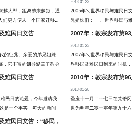
2013-01-23
越来越大型，距离越来越短，通
2005年＼世界移民与难民
们更方便从一个国家迁移...
兄姐妹们： 一、世界移民与
会...
民及难民日文告
2007年：教宗发布第
2013-01-23
时代的征兆」亲爱的弟兄姐妹
2007年＼世界移民与难民日
幕，它丰富的训导涵盖了教会
界移民及难民日到来的时机，
愿...
民及难民日文告
2010年：教宗发布第
年移民和难民的权利必
2013-01-28
民及难民日的论题，今年邀请我
圣座十一月二十七日在梵蒂冈
于这是一个事实，每天的新闻
世为明年二零一零年第九十六
告...
民及难民日文告：“移民，