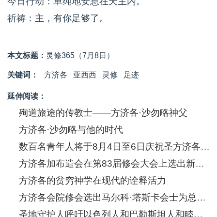
今日行动：单纯地安息在天主内。
祈祷：主，有你足够了。
本文标题：
灵修365（7月8日）
关键词：
方济各
亚西西
灵修
足迹
延伸阅读：
殉道旅途的传教士——方济各·沙勿略神父
方济各·沙勿略与他的时代
数百名青年人将于8月4日至6日庆祝圣方济各·沙勿略诞生五百年
方济各加布遣会在第83届修会大会上选出新的总会长
方济各的贫穷神学在现代的诠释活力
方济各会院修会选出马尔科·塔斯卡会士为总会长
圣地守护人呼吁以色列人和巴勒斯坦人和睦共处