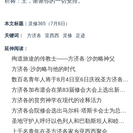
祈祷：主，谢谢你的一切安排。
本文标题：
灵修365（7月6日）
关键词：
方济各
亚西西
灵修
足迹
延伸阅读：
殉道旅途的传教士——方济各·沙勿略神父
方济各·沙勿略与他的时代
数百名青年人将于8月4日至6日庆祝圣方济各·沙勿略诞生五百年
方济各加布遣会在第83届修会大会上选出新的总会长
方济各的贫穷神学在现代的诠释活力
方济各会院修会选出马尔科·塔斯卡会士为总会长
圣地守护人呼吁以色列人和巴勒斯坦人和睦共处
上千名青年在圣方济各家乡亚西西聚会