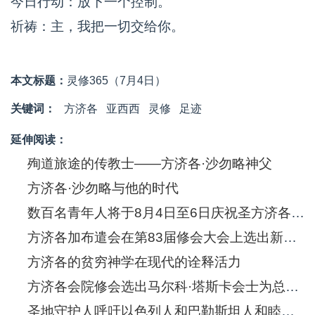
今日行动：放下一个控制。
祈祷：主，我把一切交给你。
本文标题：
灵修365（7月4日）
关键词：
方济各
亚西西
灵修
足迹
延伸阅读：
殉道旅途的传教士——方济各·沙勿略神父
方济各·沙勿略与他的时代
数百名青年人将于8月4日至6日庆祝圣方济各·沙勿略诞生五百年
方济各加布遣会在第83届修会大会上选出新的总会长
方济各的贫穷神学在现代的诠释活力
方济各会院修会选出马尔科·塔斯卡会士为总会长
圣地守护人呼吁以色列人和巴勒斯坦人和睦共处