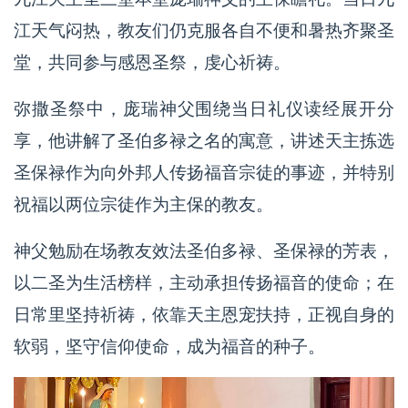
江天气闷热，教友们仍克服各自不便和暑热齐聚圣
堂，共同参与感恩圣祭，虔心祈祷。
弥撒圣祭中，庞瑞神父围绕当日礼仪读经展开分
享，他讲解了圣伯多禄之名的寓意，讲述天主拣选
圣保禄作为向外邦人传扬福音宗徒的事迹，并特别
祝福以两位宗徒作为主保的教友。
神父勉励在场教友效法圣伯多禄、圣保禄的芳表，
以二圣为生活榜样，主动承担传扬福音的使命；在
日常里坚持祈祷，依靠天主恩宠扶持，正视自身的
软弱，坚守信仰使命，成为福音的种子。