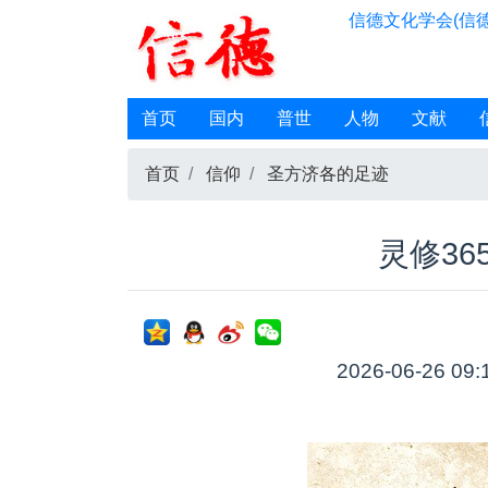
信德文化学会(信德
首页
国内
普世
人物
文献
首页
信仰
圣方济各的足迹
灵修36
2026-06-26 09: