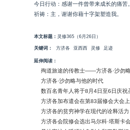
今日行动：感谢一件曾带来成长的痛苦
祈祷：主，谢谢你藉十字架塑造我。
本文标题：
灵修365（6月26日）
关键词：
方济各
亚西西
灵修
足迹
延伸阅读：
殉道旅途的传教士——方济各·沙勿
方济各·沙勿略与他的时代
数百名青年人将于8月4日至6日庆祝
方济各加布遣会在第83届修会大会
方济各的贫穷神学在现代的诠释活力
方济各会院修会选出马尔科·塔斯卡