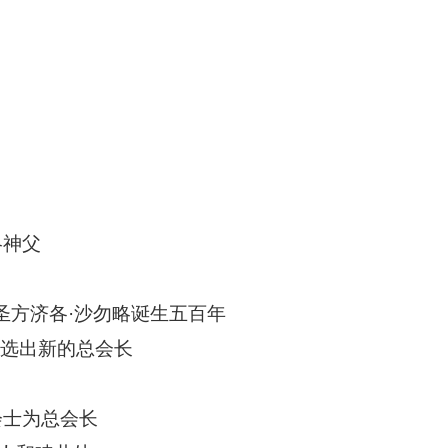
。
略神父
圣方济各·沙勿略诞生五百年
上选出新的总会长
会士为总会长