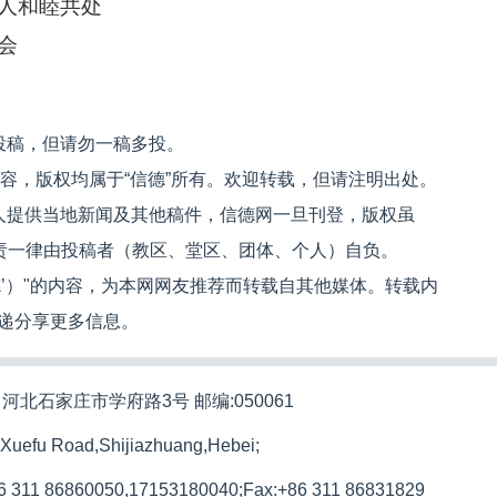
人和睦共处
会
投稿，但请勿一稿多投。
内容，版权均属于“信德”所有。欢迎转载，但请注明出处。
人提供当地新闻及其他稿件，信德网一旦刊登，版权虽
文责一律由投稿者（教区、堂区、团体、个人）自负。
信德’）"的内容，为本网网友推荐而转载自其他媒体。转载内
递分享更多信息。
河北石家庄市学府路3号 邮编:050061
 Xuefu Road,Shijiazhuang,Hebei;
86 311 86860050,17153180040;
Fax:+86 311 86831829