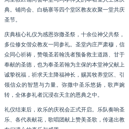
典。铺尚会、白杨寨等四个堂区教友欢聚一堂共庆
圣节。
庆典核心礼仪为感恩弥撒圣祭，十余位神父共祭，
多位修女偕众教友一同参礼。圣堂内庄严肃穆，信
众同心祈祷，赞颂圣若翰洗者预备救主道路、甘于
奉献的圣德，也为奉圣若翰为主保的本堂神父献上
诚挚祝福，祈求天主降福神长，赐其牧养堂区、引
领信众的智慧与力量。弥撒中圣乐悠扬，歌声婉
转，全体参礼者沉浸在天主的恩典之中。
礼仪结束后，欢乐的庆祝会正式开启。乐队奏响圣
乐、各代表献花，歌唱团献上赞美圣歌，传递出教