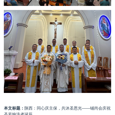
本文标题：
陕西：同心庆主保，共沐圣恩光——铺尚会庆祝
圣若翰洗者诞辰