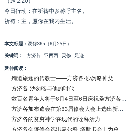
（迦 2:20）
今日行动：在祈祷中多称呼主名。
祈祷：主，愿你在我内生活。
本文标题：
灵修365（6月25日）
关键词：
方济各
亚西西
灵修
足迹
延伸阅读：
殉道旅途的传教士——方济各·沙勿略神父
方济各·沙勿略与他的时代
数百名青年人将于8月4日至6日庆祝圣方济各·沙勿略诞生五百年
方济各加布遣会在第83届修会大会上选出新的总会长
方济各的贫穷神学在现代的诠释活力
方济各会院修会选出马尔科·塔斯卡会士为总会长