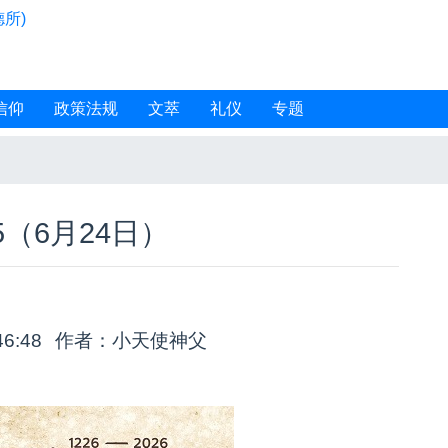
所)
信仰
政策法规
文萃
礼仪
专题
5（6月24日）
46:48
作者：小天使神父