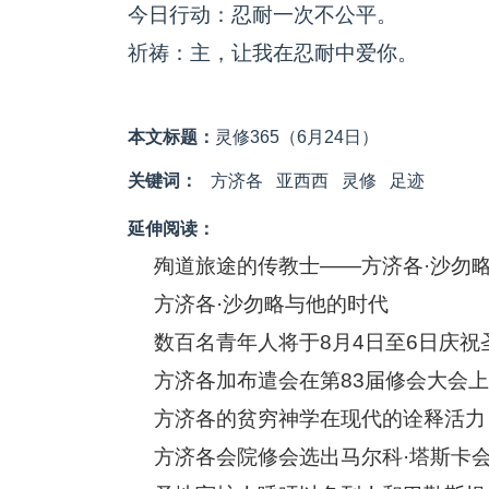
今日行动：忍耐一次不公平。
祈祷：主，让我在忍耐中爱你。
本文标题：
灵修365（6月24日）
关键词：
方济各
亚西西
灵修
足迹
延伸阅读：
殉道旅途的传教士——方济各·沙勿
方济各·沙勿略与他的时代
数百名青年人将于8月4日至6日庆祝
方济各加布遣会在第83届修会大会
方济各的贫穷神学在现代的诠释活力
方济各会院修会选出马尔科·塔斯卡