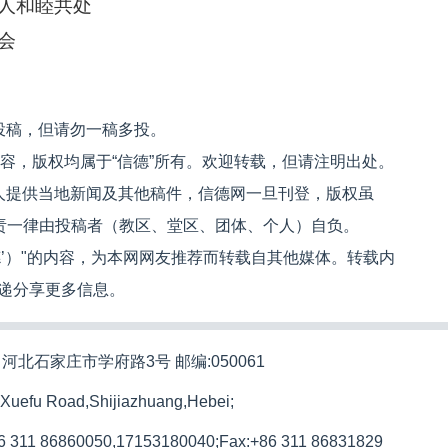
人和睦共处
会
投稿，但请勿一稿多投。
内容，版权均属于“信德”所有。欢迎转载，但请注明出处。
人提供当地新闻及其他稿件，信德网一旦刊登，版权虽
文责一律由投稿者（教区、堂区、团体、个人）自负。
信德’）"的内容，为本网网友推荐而转载自其他媒体。转载内
递分享更多信息。
河北石家庄市学府路3号 邮编:050061
 Xuefu Road,Shijiazhuang,Hebei;
86 311 86860050,17153180040;
Fax:+86 311 86831829