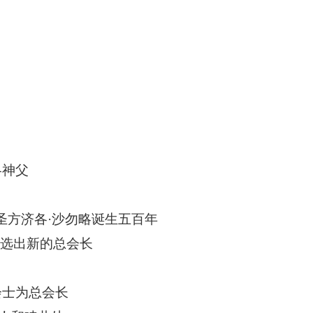
略神父
圣方济各·沙勿略诞生五百年
上选出新的总会长
会士为总会长