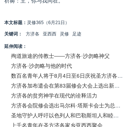
祈祷：主，你与我同在。
本文标题：
灵修365（6月21日）
关键词：
方济各
亚西西
灵修
足迹
延伸阅读：
殉道旅途的传教士——方济各·沙勿略神父
方济各·沙勿略与他的时代
数百名青年人将于8月4日至6日庆祝圣方济各·沙勿略诞生五百年
方济各加布遣会在第83届修会大会上选出新的总会长
方济各的贫穷神学在现代的诠释活力
方济各会院修会选出马尔科·塔斯卡会士为总会长
圣地守护人呼吁以色列人和巴勒斯坦人和睦共处
上千名青年在圣方济各家乡亚西西聚会