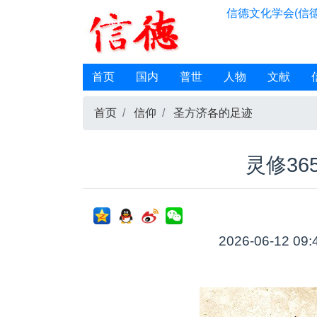
信德文化学会(信德
首页
国内
普世
人物
文献
首页
信仰
圣方济各的足迹
灵修36
2026-06-12 09: