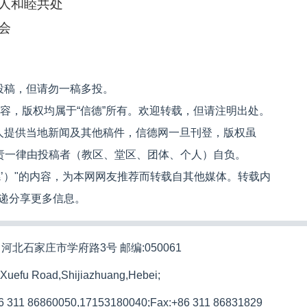
人和睦共处
会
投稿，但请勿一稿多投。
内容，版权均属于“信德”所有。欢迎转载，但请注明出处。
人提供当地新闻及其他稿件，信德网一旦刊登，版权虽
文责一律由投稿者（教区、堂区、团体、个人）自负。
信德’）"的内容，为本网网友推荐而转载自其他媒体。转载内
递分享更多信息。
河北石家庄市学府路3号 邮编:050061
 Xuefu Road,Shijiazhuang,Hebei;
86 311 86860050,17153180040;
Fax:+86 311 86831829