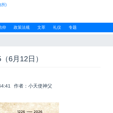
所)
信仰
政策法规
文萃
礼仪
专题
5（6月12日）
44:41
作者：小天使神父