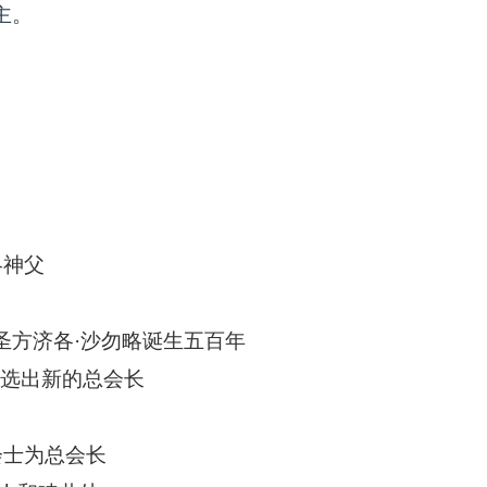
主。
略神父
圣方济各·沙勿略诞生五百年
上选出新的总会长
会士为总会长