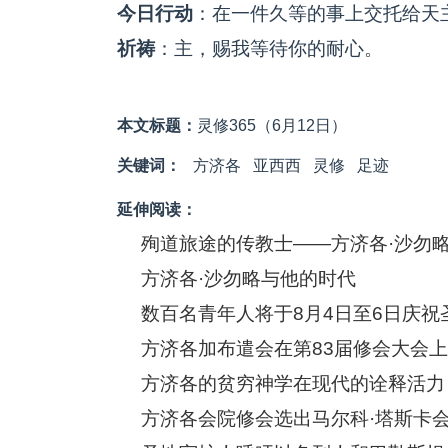
今日行动
：在一件久等的事上交托给天
祈祷
：主，赐我等待你的耐心。
本文标题：
灵修365（6月12日）
关键词：
方济各
亚西西
灵修
足迹
延伸阅读：
殉道旅途的传教士——方济各·沙勿
方济各·沙勿略与他的时代
数百名青年人将于8月4日至6日庆祝
方济各加布遣会在第83届修会大会
方济各的贫穷神学在现代的诠释活力
方济各会院修会选出马尔科·塔斯卡