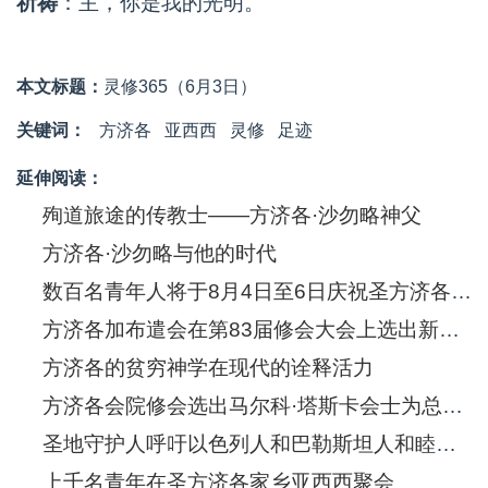
祈祷
：主，你是我的光明。
本文标题：
灵修365（6月3日）
关键词：
方济各
亚西西
灵修
足迹
延伸阅读：
殉道旅途的传教士——方济各·沙勿略神父
方济各·沙勿略与他的时代
数百名青年人将于8月4日至6日庆祝圣方济各·沙勿略诞生五百年
方济各加布遣会在第83届修会大会上选出新的总会长
方济各的贫穷神学在现代的诠释活力
方济各会院修会选出马尔科·塔斯卡会士为总会长
圣地守护人呼吁以色列人和巴勒斯坦人和睦共处
上千名青年在圣方济各家乡亚西西聚会