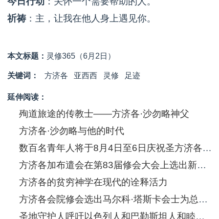
今日行动
：关怀一个需要帮助的人。
祈祷
：主，让我在他人身上遇见你。
本文标题：
灵修365（6月2日）
关键词：
方济各
亚西西
灵修
足迹
延伸阅读：
殉道旅途的传教士——方济各·沙勿略神父
方济各·沙勿略与他的时代
数百名青年人将于8月4日至6日庆祝圣方济各·沙勿略诞生五百年
方济各加布遣会在第83届修会大会上选出新的总会长
方济各的贫穷神学在现代的诠释活力
方济各会院修会选出马尔科·塔斯卡会士为总会长
圣地守护人呼吁以色列人和巴勒斯坦人和睦共处