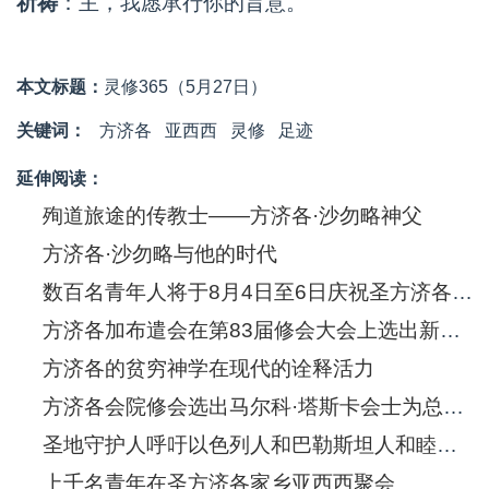
祈祷
：主，我愿承行你的旨意。
本文标题：
灵修365（5月27日）
关键词：
方济各
亚西西
灵修
足迹
延伸阅读：
殉道旅途的传教士——方济各·沙勿略神父
方济各·沙勿略与他的时代
数百名青年人将于8月4日至6日庆祝圣方济各·沙勿略诞生五百年
方济各加布遣会在第83届修会大会上选出新的总会长
方济各的贫穷神学在现代的诠释活力
方济各会院修会选出马尔科·塔斯卡会士为总会长
圣地守护人呼吁以色列人和巴勒斯坦人和睦共处
上千名青年在圣方济各家乡亚西西聚会