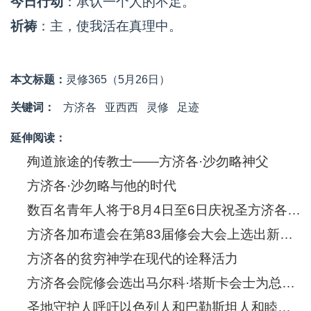
今日行动
：承认一个人的不足。
祈祷
：主，使我活在真理中。
本文标题：
灵修365（5月26日）
关键词：
方济各
亚西西
灵修
足迹
延伸阅读：
殉道旅途的传教士——方济各·沙勿略神父
方济各·沙勿略与他的时代
数百名青年人将于8月4日至6日庆祝圣方济各·沙勿略诞生五百年
方济各加布遣会在第83届修会大会上选出新的总会长
方济各的贫穷神学在现代的诠释活力
方济各会院修会选出马尔科·塔斯卡会士为总会长
圣地守护人呼吁以色列人和巴勒斯坦人和睦共处