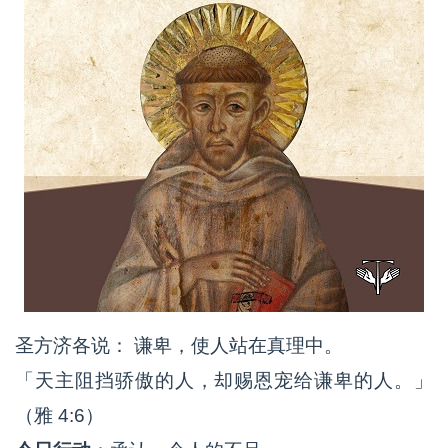
圣方济各说： 谦卑，使人站在真理中。
「天主阻挡骄傲的人，却赐恩宠给谦卑的人。」
（雅 4:6）