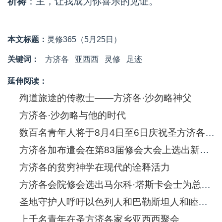
祈祷
：主，让我成为你喜乐的见证。
本文标题：
灵修365（5月25日）
关键词：
方济各
亚西西
灵修
足迹
延伸阅读：
殉道旅途的传教士——方济各·沙勿略神父
方济各·沙勿略与他的时代
数百名青年人将于8月4日至6日庆祝圣方济各·沙勿略诞生五百年
方济各加布遣会在第83届修会大会上选出新的总会长
方济各的贫穷神学在现代的诠释活力
方济各会院修会选出马尔科·塔斯卡会士为总会长
圣地守护人呼吁以色列人和巴勒斯坦人和睦共处
上千名青年在圣方济各家乡亚西西聚会