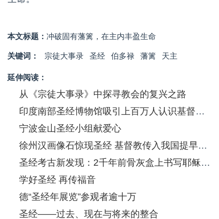
本文标题：
冲破固有藩篱，在主内丰盈生命
关键词：
宗徒大事录
圣经
伯多禄
藩篱
天主
延伸阅读：
从《宗徒大事录》中探寻教会的复兴之路
印度南部圣经博物馆吸引上百万人认识基督信息
宁波金山圣经小组献爱心
徐州汉画像石惊现圣经 基督教传入我国提早550年
圣经考古新发现：2千年前骨灰盒上书写耶稣(图)
学好圣经 再传福音
德“圣经年展览”参观者逾十万
圣经——过去、现在与将来的整合