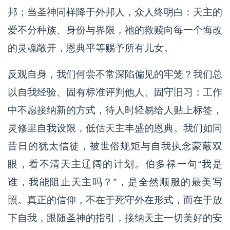
邦；当圣神同样降于外邦人，众人终明白：天主的
爱不分种族、身份与界限，祂的救赎向每一个悔改
的灵魂敞开，恩典平等赐予所有儿女。
反观自身，我们何尝不常深陷偏见的牢笼？我们总
以自我经验、固有标准评判他人、固守旧习：工作
中不愿接纳新的方式，待人时轻易给人贴上标签，
灵修里自我设限，低估天主丰盛的恩典。我们如同
昔日的犹太信徒，被世俗规矩与自我执念蒙蔽双
眼，看不清天主辽阔的计划。伯多禄一句“我是
谁，我能阻止天主吗？”，是全然顺服的最美写
照。真正的信仰，不在于死守外在形式，而在于放
下自我，跟随圣神的指引，接纳天主一切美好的安