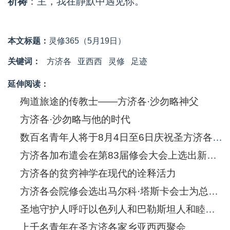
祈祷
：主，我在静默中遇见你。
本文标题：
灵修365（5月19日）
关键词：
方济各
亚西西
灵修
足迹
延伸阅读：
殉道旅途的传教士——方济各·沙勿略神父
方济各·沙勿略与他的时代
数百名青年人将于8月4日至6日庆祝圣方济各·沙勿略诞生五百年
方济各加布遣会在第83届修会大会上选出新的总会长
方济各的贫穷神学在现代的诠释活力
方济各会院修会选出马尔科·塔斯卡会士为总会长
圣地守护人呼吁以色列人和巴勒斯坦人和睦共处
上千名青年在圣方济各家乡亚西西聚会