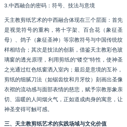
3.中西融合的密码：符号、技法与意境
天主教剪纸艺术的中西融合体现在三个层面：首先
是视觉符号的重构，将十字架、百合花（象征圣
母）、鸽子（象征圣神）等宗教符号与中国传统纹
样相结合；其次是技法的创新，借鉴天主教彩色玻
璃窗的透光原理，利用剪纸的“镂空”特性，使神圣
之光通过红色纸窗洒入室内；最后是意境的互补，
剪纸的细腻刀法（如锯齿纹和月牙纹）刻画出圣像
衣褶的流动感与面部表情的慈悲，赋予宗教形象亲
切、温暖的人间烟火气，正如道成肉身的寓意，让
神圣变得可触可感。
三、天主教剪纸艺术的实践场域与文化价值