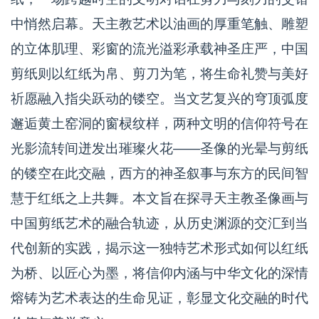
中悄然启幕。天主教艺术以油画的厚重笔触、雕塑
的立体肌理、彩窗的流光溢彩承载神圣庄严，中国
剪纸则以红纸为帛、剪刀为笔，将生命礼赞与美好
祈愿融入指尖跃动的镂空。当文艺复兴的穹顶弧度
邂逅黄土窑洞的窗棂纹样，两种文明的信仰符号在
光影流转间迸发出璀璨火花——圣像的光晕与剪纸
的镂空在此交融，西方的神圣叙事与东方的民间智
慧于红纸之上共舞。本文旨在探寻天主教圣像画与
中国剪纸艺术的融合轨迹，从历史渊源的交汇到当
代创新的实践，揭示这一独特艺术形式如何以红纸
为桥、以匠心为墨，将信仰内涵与中华文化的深情
熔铸为艺术表达的生命见证，彰显文化交融的时代