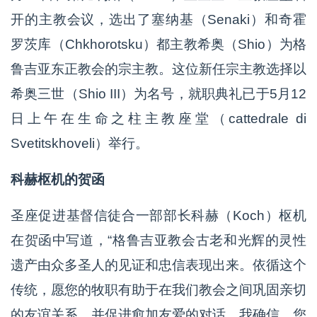
开的主教会议，选出了塞纳基（Senaki）和奇霍
罗茨库（Chkhorotsku）都主教希奥（Shio）为格
鲁吉亚东正教会的宗主教。这位新任宗主教选择以
希奥三世（Shio III）为名号，就职典礼已于5月12
日上午在生命之柱主教座堂（cattedrale di
Svetitskhoveli）举行。
科赫枢机的贺函
圣座促进基督信徒合一部部长科赫（Koch）枢机
在贺函中写道，“格鲁吉亚教会古老和光辉的灵性
遗产由众多圣人的见证和忠信表现出来。依循这个
传统，愿您的牧职有助于在我们教会之间巩固亲切
的友谊关系，并促进愈加友爱的对话。我确信，您