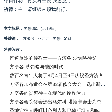
今日行动
：再次对主说“我愿意”。
祈祷
：主，请继续带领我前行。
本文标题：
灵修365（5月9日）
关键词：
方济各
亚西西
灵修
足迹
延伸阅读：
殉道旅途的传教士——方济各·沙勿略神父
方济各·沙勿略与他的时代
数百名青年人将于8月4日至6日庆祝圣方济各·沙勿略诞生五百年
方济各加布遣会在第83届修会大会上选出新的总会长
方济各的贫穷神学在现代的诠释活力
方济各会院修会选出马尔科·塔斯卡会士为总会长
圣地守护人呼吁以色列人和巴勒斯坦人和睦共处