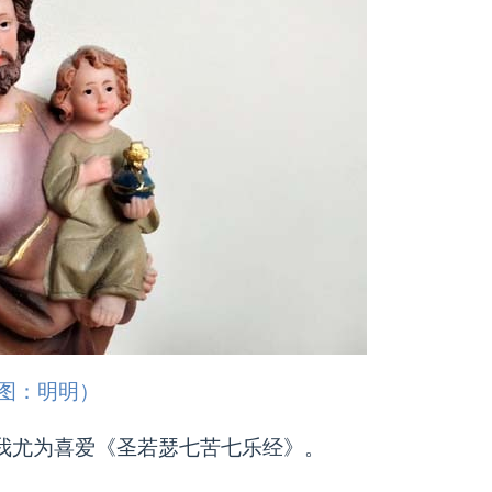
图：明明）
我尤为喜爱《圣若瑟七苦七乐经》。