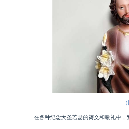
（
在各种纪念大圣若瑟的祷文和敬礼中，