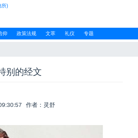
所)
信仰
政策法规
文萃
礼仪
专题
特别的经文
09:30:57
作者：灵舒