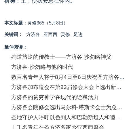
祈祷
：主，使我安息在你内。
本文标题：
灵修365（5月8日）
关键词：
方济各
亚西西
灵修
足迹
延伸阅读：
殉道旅途的传教士——方济各·沙勿略神父
方济各·沙勿略与他的时代
数百名青年人将于8月4日至6日庆祝圣方济各·沙勿略诞生五百年
方济各加布遣会在第83届修会大会上选出新的总会长
方济各的贫穷神学在现代的诠释活力
方济各会院修会选出马尔科·塔斯卡会士为总会长
圣地守护人呼吁以色列人和巴勒斯坦人和睦共处
上千名青年在圣方济各家乡亚西西聚会