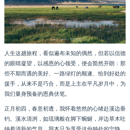
人生这趟旅程，看似遍布未知的偶然，但若以信德
的眼睛凝望，以感恩的心领受，便会豁然开朗：那
些不期而遇的美好、一路绿灯的顺遂、恰到好处的
援手，从来不是巧合，而是上主在平凡岁月中，为
我们量身预备的恩典伏笔。
正月初四，春意初透，我怀着悠然的心绪赴溪边垂
钓。溪水清冽，如琉璃般在脚下蜿蜒，岸边草木吐
纳着清新的气息。我本只为享受这份独处的宁静，