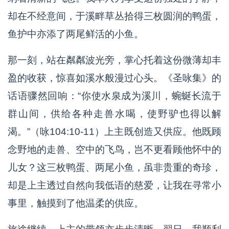
却在不经意间，于溪畔草丛拾得三枚圆润的鸭蛋，
鱼护中亦添了两尾鲜活的小鱼。
那一刻，站在粼粼波光旁，掌心托着这份微薄却丰
盈的收获，惊喜如溪水般漫过心头。《圣咏集》的
话语骤然回响：“你使水泉成为溪川，蜿蜒长流于
群山间，供给各种走兽水喝，使野驴也得以解
渴。”（咏104:10-11）上主既创造又供应。他既顾
念野地的走兽、空中的飞鸟，岂不更看顾他怀中的
儿女？这三枚鸭蛋、两尾小鱼，虽非贵重的奇珍，
却是上主透过自然向我低语的慈爱，让我在寻常小
事里，触摸到了他温柔的供应。