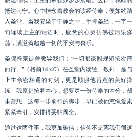
旅途继续，上主的带领亦步步清晰。翌日，我顺利
抵达南宁。心中挂念着教会的读经侍奉，便如约踏
入圣堂。当我安坐于宁静之中，手捧圣经，一字一
句诵读上主的话语时，疲惫的心灵仿佛被清泉涤
荡，满溢着超越一切的平安与喜乐。
圣保禄宗徒曾教导我们：“一切都该照规矩按次序
而行。”（格前14:40）在圣堂内读经、敬拜，是与
上主亲密相遇的时刻，更是顺服他旨意的美好操
练。我原是按着本心，想要尽一份侍奉的本分，却
未曾想，这每一步前行的脚步，早已被他慈绳爱索
紧紧牵引，安排得妥帖周全。
通过这两件事，我更加确信：信仰不是离我们很远