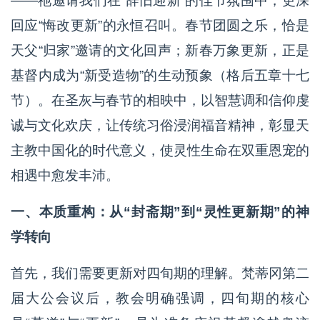
——祂邀请我们在“辞旧迎新”的佳节氛围中，更深
回应“悔改更新”的永恒召叫。春节团圆之乐，恰是
天父“归家”邀请的文化回声；新春万象更新，正是
基督内成为“新受造物”的生动预象（格后五章十七
节）。在圣灰与春节的相映中，以智慧调和信仰虔
诚与文化欢庆，让传统习俗浸润福音精神，彰显天
主教中国化的时代意义，使灵性生命在双重恩宠的
相遇中愈发丰沛。
一、本质重构：从“封斋期”到“灵性更新期”的神
学转向
首先，我们需要更新对四旬期的理解。梵蒂冈第二
届大公会议后，教会明确强调，四旬期的核心