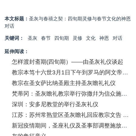
本文标题：
圣灰与春禧之契：四旬期灵修与春节文化的神恩
对话
关键词：
圣灰
春节
四旬期
灵修
文化
神恩
对话
延伸阅读：
怎样渡封斋期(四旬期）——由圣灰礼仪谈起
教宗本笃十六世3月1日下午到罗马的阿文帝诺山丘主持星期三的圣灰瞻礼礼仪
教宗在圣女萨比纳圣殿主持圣灰瞻礼礼仪
梵蒂冈：圣灰瞻礼教宗举行弥撒幷为信众施放圣灰
深圳：安多尼教堂的举行圣灰礼仪
江苏：苏州常熟堂区圣灰瞻礼回应教宗文告 祈祷、施舍、守斋是良药
新冠疫情期间，圣座礼仪及圣事部调整施放圣灰的方式