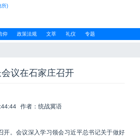
所)
信仰
政策法规
文萃
礼仪
专题
长会议在石家庄召开
:44:44
作者：统战冀语
庄召开。会议深入学习领会习近平总书记关于做好