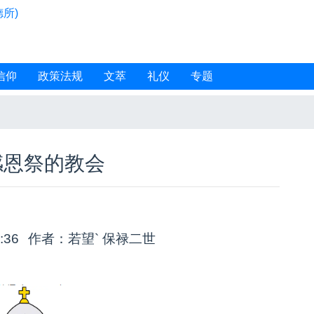
所)
信仰
政策法规
文萃
礼仪
专题
感恩祭的教会
3:36
作者：若望` 保禄二世