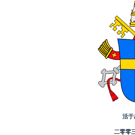
活于
二零零