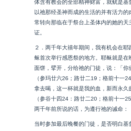
体含有教会的全部精神财富，就鱿是基
以祂那经圣神而成的生活的并有活力的肉
常转向那临在于祭台上圣体内的她的天
证。
２．两千年大禧年期间，我有机会在耶
稣首次举行感恩祭的地方。耶稣就是在
面饼，擘开，分给祂的门徒，说：「你
（参玛廿六26；路廿二19；格前十一
拿去喝，这一杯就是我的血，新而永久
（参谷十四24：路廿二20；格前十一
两千年前所说的话，为遵行祂的诫命：
当时参加最后晚餐的门徒，是否明白基