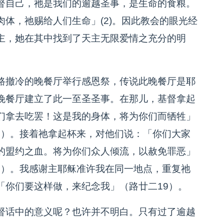
督自己，祂是我们的逾越圣事，是生命的食粮。
体，祂赐给人们生命」(2)。因此教会的眼光经
主，她在其中找到了天主无限爱情之充分的明
路撤冷的晚餐厅举行感恩祭，传说此晚餐厅是耶
晚餐厅建立了此一至圣圣事。在那儿，基督拿起
们拿去吃罢！这是我的身体，将为你们而牺牲」
24）。接着祂拿起杯来，对他们说：「你们大家
的盟约之血。将为你们众人倾流，以赦免罪恶」
25）。我感谢主耶稣准许我在同一地点，重复祂
「你们要这样做，来纪念我」（路廿二19）。
督话中的意义呢？也许并不明白。只有过了逾越