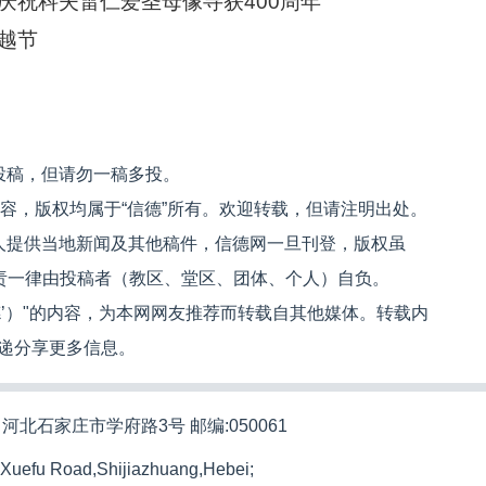
庆祝科夫雷仁爱圣母像寻获400周年
越节
投稿，但请勿一稿多投。
内容，版权均属于“信德”所有。欢迎转载，但请注明出处。
人提供当地新闻及其他稿件，信德网一旦刊登，版权虽
文责一律由投稿者（教区、堂区、团体、个人）自负。
信德’）"的内容，为本网网友推荐而转载自其他媒体。转载内
递分享更多信息。
河北石家庄市学府路3号 邮编:050061
 Xuefu Road,Shijiazhuang,Hebei;