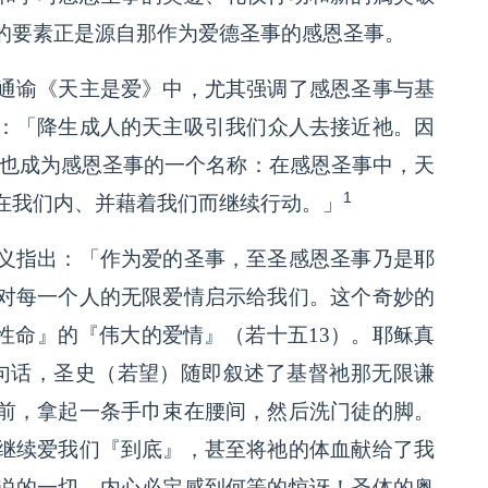
的要素正是源自那作为爱德圣事的感恩圣事。
通谕《天主是爱》中，尤其强调了感恩圣事与基
：
「降生成人的天主吸引我们众人去接近祂。因
e）也成为感恩圣事的一个名称：在感恩圣事中，天
1
在我们内、并藉着我们而继续行动。」
义指出：
「作为爱的圣事，至圣感恩圣事乃是耶
对每一个人的无限爱情启示给我们。这个奇妙的
性命』的『伟大的爱情』（若十五13）。耶稣真
句话，圣史（若望）随即叙述了基督祂那无限谦
前，拿起一条手巾束在腰间，然后洗门徒的脚。
继续爱我们『到底』，甚至将祂的体血献给了我
说的一切，内心必定感到何等的惊讶！圣体的奥