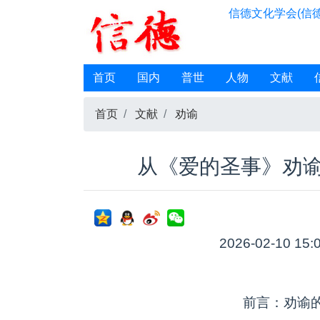
信德文化学会(信德
首页
国内
普世
人物
文献
首页
文献
劝谕
从《爱的圣事》劝
2026-02-10 15:
前言：劝谕