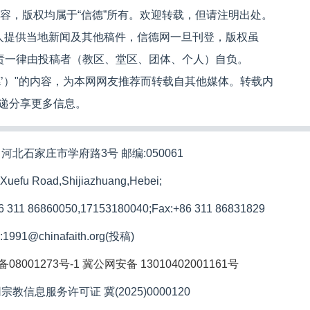
内容，版权均属于“信德”所有。欢迎转载，但请注明出处。
人提供当地新闻及其他稿件，信德网一旦刊登，版权虽
文责一律由投稿者（教区、堂区、团体、个人）自负。
信德’）"的内容，为本网网友推荐而转载自其他媒体。转载内
递分享更多信息。
河北石家庄市学府路3号 邮编:050061
 Xuefu Road,Shijiazhuang,Hebei;
86 311 86860050,17153180040;
Fax:+86 311 86831829
l:1991@chinafaith.org(投稿)
备08001273号-1
冀公网安备 13010402001161号
宗教信息服务许可证 冀(2025)0000120