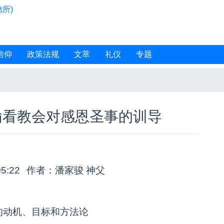
所)
信仰
政策法规
文萃
礼仪
专题
谕看教会对感恩圣事的训导
05:22
作者：潘家骏 神父
的动机、目标和方法论