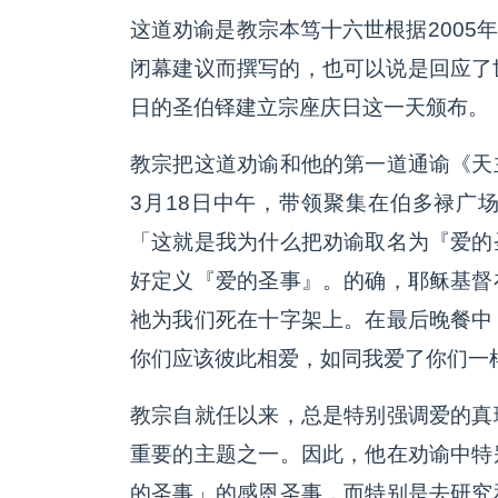
这道劝谕是教宗本笃十六世根据2005年
闭幕建议而撰写的，也可以说是回应了世
日的圣伯铎建立宗座庆日这一天颁布。
教宗把这道劝谕和他的第一道通谕《天
3月18日中午，带领聚集在伯多禄广
「这就是我为什么把劝谕取名为『爱的
好定义『爱的圣事』。的确，耶稣基督
祂为我们死在十字架上。在最后晚餐中
你们应该彼此相爱，如同我爱了你们一
教宗自就任以来，总是特别强调爱的真
重要的主题之一。因此，他在劝谕中特
的圣事」的感恩圣事，而特别是去研究