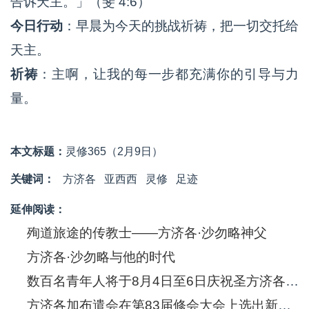
告诉天主。」（斐 4:6）
今日行动
：早晨为今天的挑战祈祷，把一切交托给
天主。
祈祷
：主啊，让我的每一步都充满你的引导与力
量。
本文标题：
灵修365（2月9日）
关键词：
方济各
亚西西
灵修
足迹
延伸阅读：
殉道旅途的传教士——方济各·沙勿略神父
方济各·沙勿略与他的时代
数百名青年人将于8月4日至6日庆祝圣方济各·沙勿略诞生五百年
方济各加布遣会在第83届修会大会上选出新的总会长