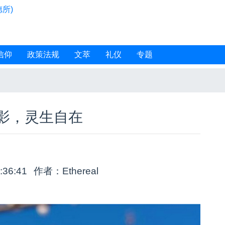
所)
信仰
政策法规
文萃
礼仪
专题
影，灵生自在
:36:41
作者：Ethereal