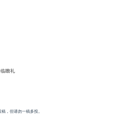
降临瞻礼
投稿，但请勿一稿多投。