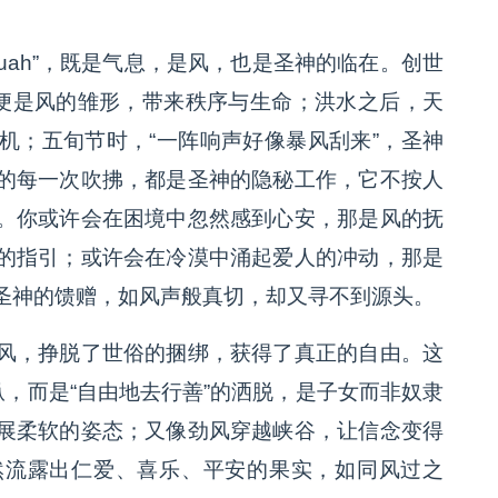
。
uah”，既是气息，是风，也是圣神的临在。创世
那便是风的雏形，带来秩序与生命；洪水之后，天
机；五旬节时，“一阵响声好像暴风刮来”，圣神
的每一次吹拂，都是圣神的隐秘工作，它不按人
。你或许会在困境中忽然感到心安，那是风的抚
的指引；或许会在冷漠中涌起爱人的冲动，那是
圣神的馈赠，如风声般真切，却又寻不到源头。
风，挣脱了世俗的捆绑，获得了真正的自由。这
纵，而是“自由地去行善”的洒脱，是子女而非奴隶
展柔软的姿态；又像劲风穿越峡谷，让信念变得
然流露出仁爱、喜乐、平安的果实，如同风过之