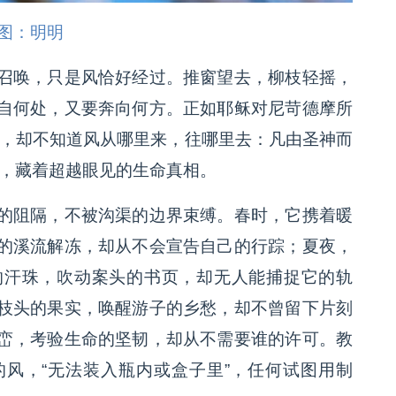
图：明明
召唤，只是风恰好经过。推窗望去，柳枝轻摇，
自何处，又要奔向何方。正如耶稣对尼苛德摩所
声，却不知道风从哪里来，往哪里去：凡由圣神而
秘，藏着超越眼见的生命真相。
的阻隔，不被沟渠的边界束缚。春时，它携着暖
的溪流解冻，却从不会宣告自己的行踪；夏夜，
的汗珠，吹动案头的书页，却无人能捕捉它的轨
枝头的果实，唤醒游子的乡愁，却不曾留下片刻
峦，考验生命的坚韧，却从不需要谁的许可。教
风，“无法装入瓶内或盒子里”，任何试图用制