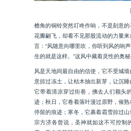
檐角的铜铃突然叮咚作响，不是刻意的
花瓣翩飞，却看不见那股流动的力量来
言：“风随意向哪里吹，你听到风的响
生的就是这样。”这风中藏着灵性的奥
风是天地间最自由的信使，它不受城墙
意掠过冻土，让枯木抽出新芽，让沉睡
它带着清凉穿过街巷，拂去人们额头
迹；秋日，它卷着落叶漫过原野，催熟
停留的痕迹；寒冬，它裹着霜雪掠过山
宗方济各曾说，圣神就如这不可控制的