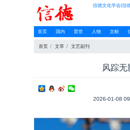
信德文化学会(信德
首页
国内
普世
人物
文献
首页
文萃
文艺副刊
风踪无
2026-01-08 09