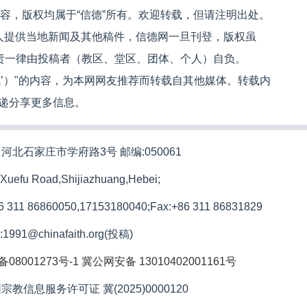
内容，版权均属于“信德”所有。欢迎转载，但请注明出处。
人提供当地新闻及其他稿件，信德网一旦刊登，版权虽
文责一律由投稿者（教区、堂区、团体、个人）自负。
信德’）"的内容，为本网网友推荐而转载自其他媒体。转载内
递分享更多信息。
河北石家庄市学府路3号 邮编:050061
 Xuefu Road,Shijiazhuang,Hebei;
86 311 86860050,17153180040;
Fax:+86 311 86831829
l:1991@chinafaith.org(投稿)
备08001273号-1
冀公网安备 13010402001161号
宗教信息服务许可证 冀(2025)0000120