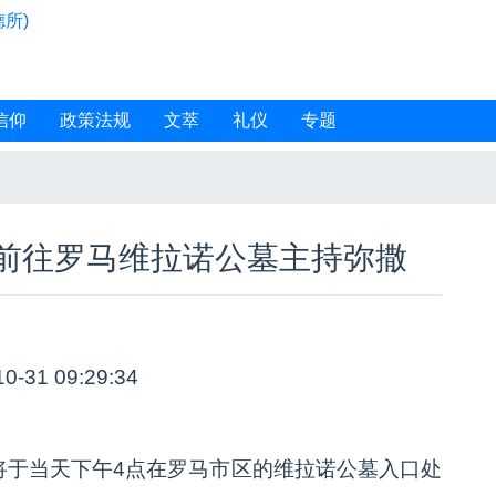
所)
信仰
政策法规
文萃
礼仪
专题
前往罗马维拉诺公墓主持弥撒
10-31 09:29:34
将于当天下午4点在罗马市区的维拉诺公墓入口处