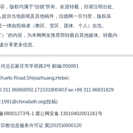
内容，版权均属于“信德”所有。欢迎转载，但请注明出处。
人提供当地新闻及其他稿件，信德网一旦刊登，版权虽
文责一律由投稿者（教区、堂区、团体、个人）自负。
信德’）"的内容，为本网网友推荐而转载自其他媒体。转载内
递分享更多信息。
河北石家庄市学府路3号 邮编:050061
 Xuefu Road,Shijiazhuang,Hebei;
86 311 86860050,17153180040;
Fax:+86 311 86831829
l:1991@chinafaith.org(投稿)
备08001273号-1
冀公网安备 13010402001161号
宗教信息服务许可证 冀(2025)0000120