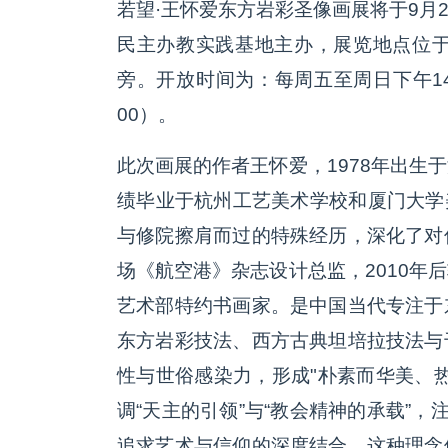
若望·王怀爱东方岩彩圣像画展将于9月2
民主办教实践基地主办，展览地点位于
旁。开放时间为：每周五至周日下午14：
00）。
此次画展的作者王怀爱，1978年出生
绩毕业于杭州工艺美术学校和厦门大学美术
与修院擦肩而过的特殊经历，深化了对
场《航空港》杂志设计总监，2010年
艺术部特约书画家。是中国当代专注于
东方岩彩技法、西方古典坦培拉技法与
性与世俗感染力，形成"朴素而华美、
调“天主的引领”与“教会精神的承载”，
追求艺术与信仰的深度结合。这种理念