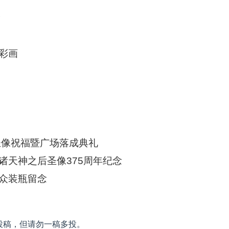
波
彩画
圣像祝福暨广场落成典礼
诸天神之后圣像375周年纪念
众装瓶留念
投稿，但请勿一稿多投。