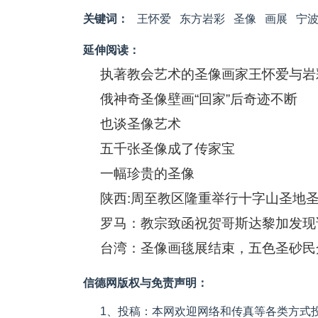
关键词：
王怀爱
东方岩彩
圣像
画展
宁
延伸阅读：
执著教会艺术的圣像画家王怀爱与岩
俄神奇圣像壁画“回家”后奇迹不断
也谈圣像艺术
五千张圣像成了传家宝
一幅珍贵的圣像
陕西:周至教区隆重举行十字山圣地
罗马：教宗致函祝贺哥斯达黎加发现
台湾：圣像画毯展结束，五色圣砂民
信德网版权与免责声明：
1、投稿：本网欢迎网络和传真等各类方式