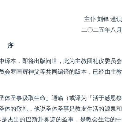
主仆 刘铎 谨识
二〇二五年八月
序
译本，即将出版问世，此为主教团礼仪委员会
员会罗国辉神父等共同编铎的版本，已经由主教
体圣事汲取生命」通谕（或译为「活于感恩祭
圣体的敬礼，他说圣体圣事是教友生活的源泉和
体是杰出的巴斯卦奥迹的圣事，是教会生活的中