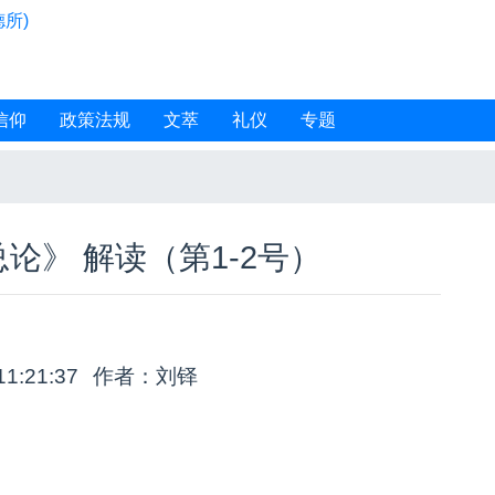
所)
信仰
政策法规
文萃
礼仪
专题
论》 解读（第1-2号）
11:21:37
作者：刘铎