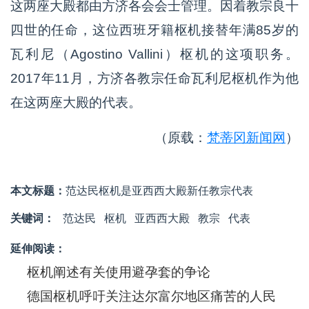
这两座大殿都由方济各会会士管理。因着教宗良十
四世的任命，这位西班牙籍枢机接替年满85岁的
瓦利尼（Agostino Vallini）枢机的这项职务。
2017年11月，方济各教宗任命瓦利尼枢机作为他
在这两座大殿的代表。
（原载：
梵蒂冈新闻网
）
本文标题：
范达民枢机是亚西西大殿新任教宗代表
关键词：
范达民
枢机
亚西西大殿
教宗
代表
延伸阅读：
枢机阐述有关使用避孕套的争论
德国枢机呼吁关注达尔富尔地区痛苦的人民