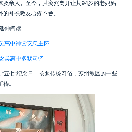
体及亲人。至今，其突然离开让其94岁的老妈妈
外的神长教友心疼不舍。
延伸阅读
吴惠中神父安息主怀
念吴惠中多默司铎
的“五七”纪念日。按照传统习俗，苏州教区的一些
祈祷。