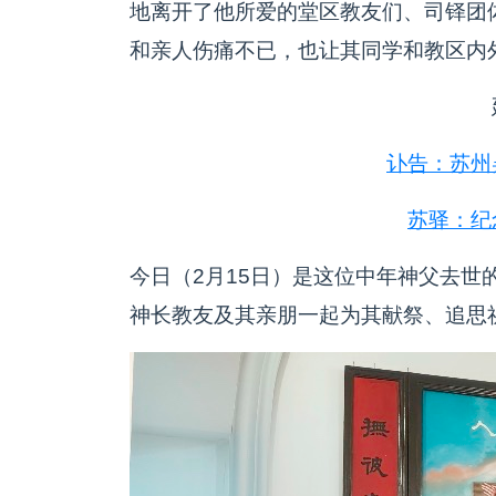
地离开了他所爱的堂区教友们、司铎团
和亲人伤痛不已，也让其同学和教区内
讣告：苏州
苏驿：纪
今日（2月15日）是这位中年神父去世
神长教友及其亲朋一起为其献祭、追思