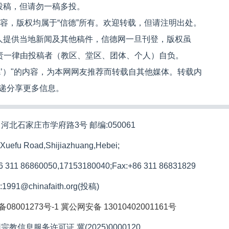
投稿，但请勿一稿多投。
内容，版权均属于“信德”所有。欢迎转载，但请注明出处。
人提供当地新闻及其他稿件，信德网一旦刊登，版权虽
文责一律由投稿者（教区、堂区、团体、个人）自负。
信德’）"的内容，为本网网友推荐而转载自其他媒体。转载内
递分享更多信息。
河北石家庄市学府路3号 邮编:050061
 Xuefu Road,Shijiazhuang,Hebei;
86 311 86860050,17153180040;
Fax:+86 311 86831829
l:1991@chinafaith.org(投稿)
备08001273号-1
冀公网安备 13010402001161号
宗教信息服务许可证 冀(2025)0000120