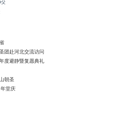
神父
怀
省
圣团赴河北交流访问
年度避静暨复愿典礼
山朝圣
 年堂庆