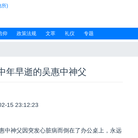
所)
信仰
政策法规
文萃
礼仪
专题
中年早逝的吴惠中神父
02-15 23:12:23
区吴惠中神父因突发心脏病而倒在了办公桌上，永远