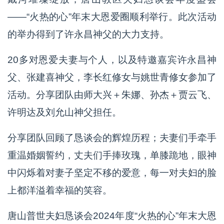
——“火热的心”年末大恩爱圈顺利举行。此次活动
的举办得到了许永昌神父的大力支持。
20多对恩爱夫妻与个人，以及特邀嘉宾许永昌神
父、张建喜神父，李长红修女与姚世青修女参加了
活动。分享团队由师大兴＋朱娜、孙杰＋贾云飞、
许明达及刘允山神父担任。
分享团队回顾了恳谈会的辉煌历程；夫妻们手牵手
重温婚姻誓约，丈夫们手捧玫瑰，单膝跪地，眼神
中闪烁着对妻子坚定不移的爱意，每一对夫妇的脸
上都洋溢着幸福的笑容。
唐山普世夫妇恳谈会2024年度“火热的心”年末大恩