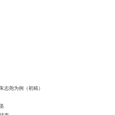
朱志尧为例（初稿）
圣