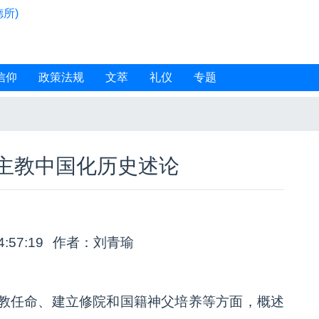
所)
信仰
政策法规
文萃
礼仪
专题
主教中国化历史述论
4:57:19
作者：刘青瑜
教任命、建立修院和国籍神父培养等方面，概述